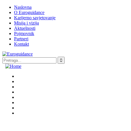
Naslovna
O Euroguidance
Karijerno savjetovanje
Misija i vizija
Aktuelnosti
Pojmovnik
Partneri
Kontakt
Naslovna
O Euroguidance
Karijerno savjetovanje
Misija i vizija
Aktuelnosti
Pojmovnik
Partneri
Kontakt
BS
HR